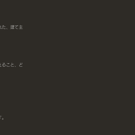
れた、建て主
えること、ど
す。