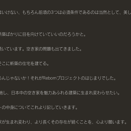
はいけない、もちろん前項の3つは必須条件であるのは当然として、美
新築ばかりに目を向けていていいのだろうかと。
続いています。空き家の問題も出てきました。
そこに新築の住宅を建てる。
んじゃないか！それがRebornプロジェクトのはじまりでした。
gnを施し、日本中の空き家を魅力あふれる建築に生まれ変わらせたい。
トの中身についてこれより記していきます。
家が生まれ変わり、より長くその存在が続くことを、心より願います。