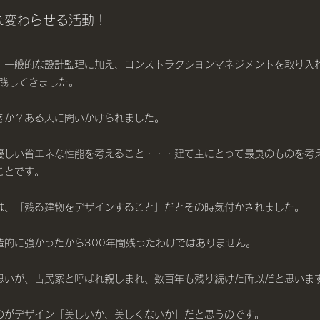
れ変わらせる活動！
、一般的な設計監理に加え、コンストラクションマネジメントを取り入
実践してきました。
きか？ある人に問いかけられました。
優しい省エネな性能を考えること・・・建て主にとって最良のものを考
ことです。
は、「残る建物をデザインすること」だとその時気付かされました。
造的に強かったから300年間残ったわけではありません。
思いが、古民家と呼ばれ親しまれ、数百年も残り続けた所以だと思いま
のがデザイン「美しいか、美しくないか」だと思うのです。